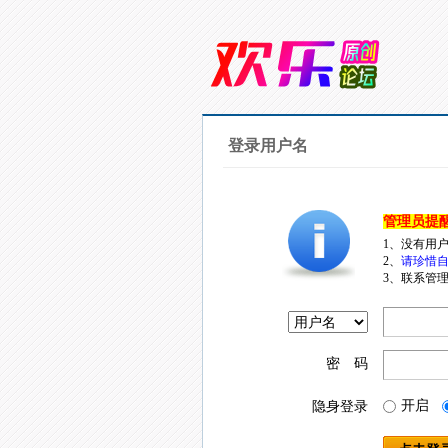
登录用户名
管理员提
1、没有用
2、
请珍惜自
3、联系管理
密 码
开启
隐身登录