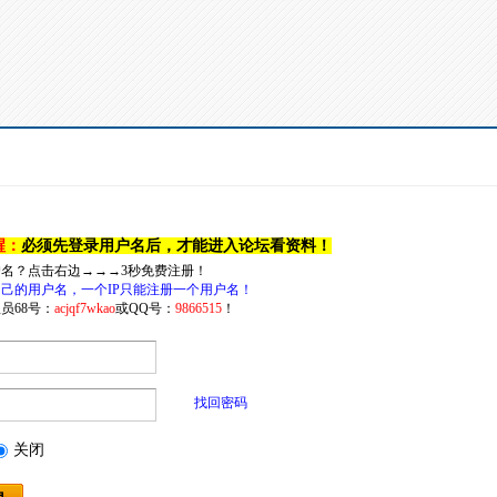
醒：
必须先登录用户名后，才能进入论坛看资料！
户名？点击右边→→→3秒免费注册！
己的用户名，一个IP只能注册一个用户名！
员68号：
acjqf7wkao
或QQ号：
9866515
！
找回密码
关闭