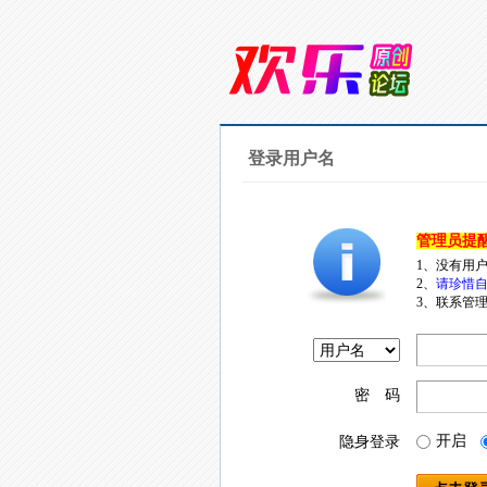
登录用户名
管理员提
1、没有用
2、
请珍惜自
3、联系管理
密 码
开启
隐身登录