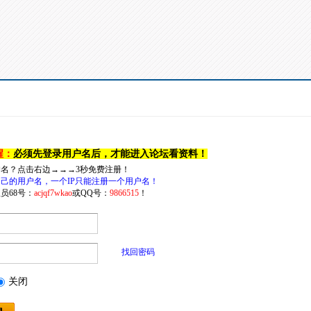
醒：
必须先登录用户名后，才能进入论坛看资料！
户名？点击右边→→→3秒免费注册！
己的用户名，一个IP只能注册一个用户名！
员68号：
acjqf7wkao
或QQ号：
9866515
！
找回密码
关闭