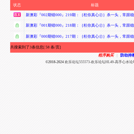
状态
标题
新澳彩『002期错000』219期：｛枉你真心㊣｝杀一头，常跟
新澳彩『001期错000』218期：｛枉你真心㊣｝杀一头，常跟
新澳彩『000期错000』217期：｛枉你真心㊣｝杀一头，常跟
共搜索到了3条信息[ 58 条/页]
程序购买
防劫持
|
©2018-2024
欢乐论坛555573-欢乐论坛HL49-高手心