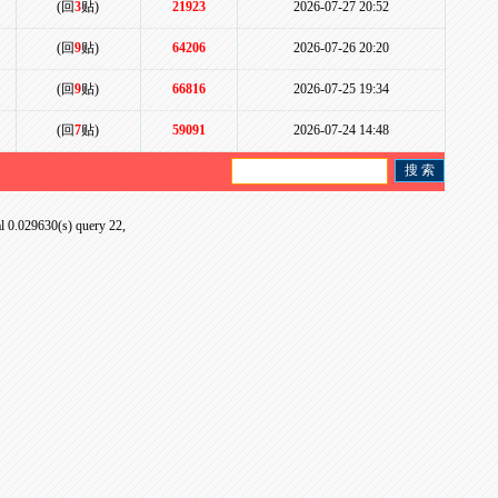
(回
3
贴)
21923
2026-07-27 20:52
(回
9
贴)
64206
2026-07-26 20:20
(回
9
贴)
66816
2026-07-25 19:34
(回
7
贴)
59091
2026-07-24 14:48
al 0.029630(s) query 22,