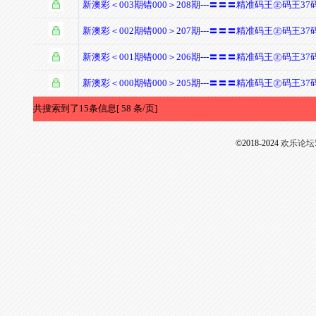
新澳彩＜003期错000＞208期---〓〓〓精准码王㊣码王3
新澳彩＜002期错000＞207期---〓〓〓精准码王㊣码王3
新澳彩＜001期错000＞206期---〓〓〓精准码王㊣码王3
新澳彩＜000期错000＞205期---〓〓〓精准码王㊣码王3
共搜索到了15条信息[ 58 条/页]
©2018-2024
欢乐论坛