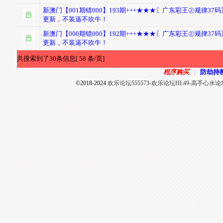
新澳门【001期错000】193期+++★★★〖广东彩王㊣规律37码
更新，不装逼不吹牛！
新澳门【000期错000】192期+++★★★〖广东彩王㊣规律37码
更新，不装逼不吹牛！
共搜索到了30条信息[ 58 条/页]
程序购买
防劫持
|
©2018-2024
欢乐论坛555573-欢乐论坛HL49-高手心