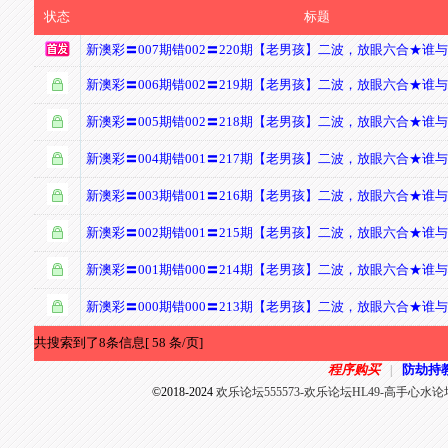
状态
标题
新澳彩〓007期错002〓220期【老男孩】二波，放眼六合★谁
新澳彩〓006期错002〓219期【老男孩】二波，放眼六合★谁
新澳彩〓005期错002〓218期【老男孩】二波，放眼六合★谁
新澳彩〓004期错001〓217期【老男孩】二波，放眼六合★谁
新澳彩〓003期错001〓216期【老男孩】二波，放眼六合★谁
新澳彩〓002期错001〓215期【老男孩】二波，放眼六合★谁
新澳彩〓001期错000〓214期【老男孩】二波，放眼六合★谁
新澳彩〓000期错000〓213期【老男孩】二波，放眼六合★谁
共搜索到了8条信息[ 58 条/页]
程序购买
防劫持
|
©2018-2024
欢乐论坛555573-欢乐论坛HL49-高手心