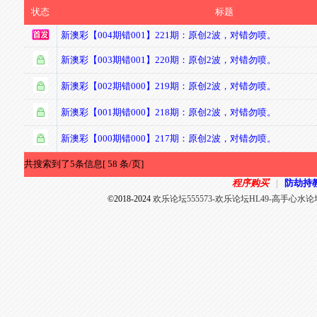
状态
标题
新澳彩【004期错001】221期：原创2波，对错勿喷。
新澳彩【003期错001】220期：原创2波，对错勿喷。
新澳彩【002期错000】219期：原创2波，对错勿喷。
新澳彩【001期错000】218期：原创2波，对错勿喷。
新澳彩【000期错000】217期：原创2波，对错勿喷。
共搜索到了5条信息[ 58 条/页]
程序购买
防劫持
|
©2018-2024
欢乐论坛555573-欢乐论坛HL49-高手心