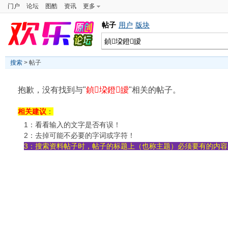
门户
论坛
图酷
资讯
更多
帖子
用户
版块
搜索
> 帖子
抱歉，没有找到与"
鍞垜鐙皧
"相关的帖子。
相关建议
：
1：看看输入的文字是否有误！
2：去掉可能不必要的字词或字符！
3：搜索资料帖子时，帖子的标题上（也称主题）必须要有的内