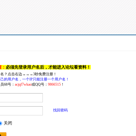
醒：
必须先登录用户名后，才能进入论坛看资料！
户名？点击右边→→→3秒免费注册！
己的用户名，一个IP只能注册一个用户名！
员68号：
acjqf7wkao
或QQ号：
9866515
！
找回密码
关闭