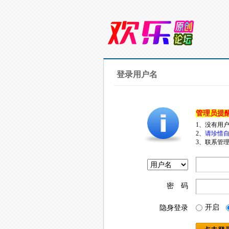
登录用户名
管理员提
1、没有用
2、
请珍惜自
3、联系管理
密 码
开启
隐身登录