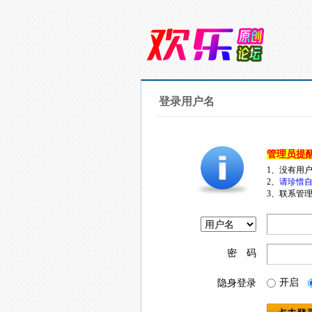
登录用户名
管理员提
1、没有用
2、
请珍惜自
3、联系管理
密 码
开启
隐身登录