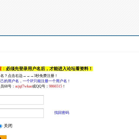
醒：
必须先登录用户名后，才能进入论坛看资料！
户名？点击右边→→→3秒免费注册！
己的用户名，一个IP只能注册一个用户名！
员68号：
acjqf7wkao
或QQ号：
9866515
！
找回密码
关闭