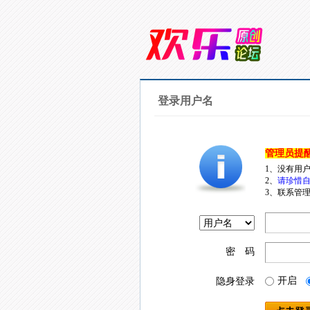
登录用户名
管理员提
1、没有用
2、
请珍惜自
3、联系管理
密 码
开启
隐身登录