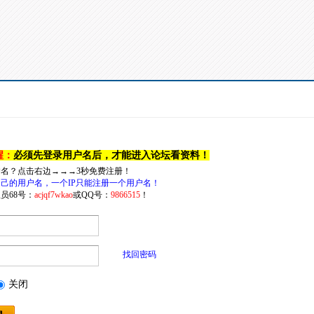
醒：
必须先登录用户名后，才能进入论坛看资料！
户名？点击右边→→→3秒免费注册！
己的用户名，一个IP只能注册一个用户名！
员68号：
acjqf7wkao
或QQ号：
9866515
！
找回密码
关闭