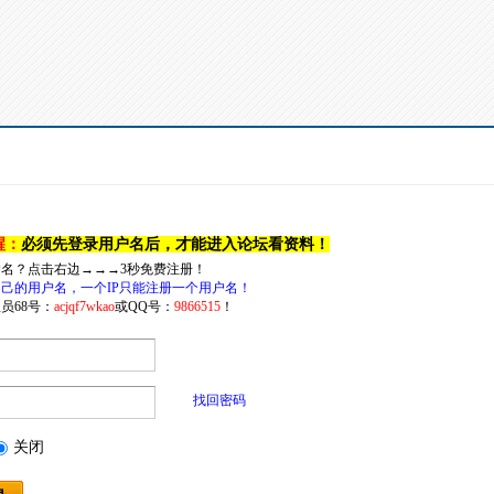
醒：
必须先登录用户名后，才能进入论坛看资料！
户名？点击右边→→→3秒免费注册！
己的用户名，一个IP只能注册一个用户名！
员68号：
acjqf7wkao
或QQ号：
9866515
！
找回密码
关闭