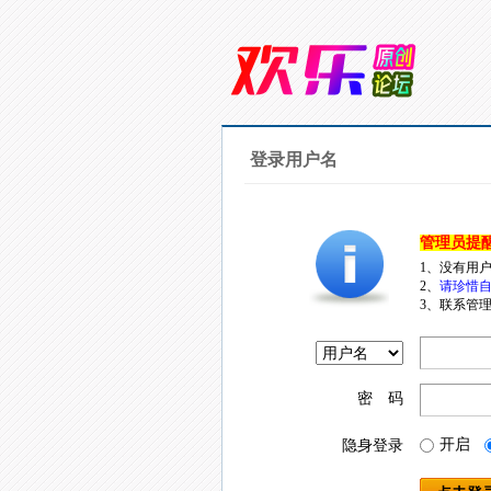
登录用户名
管理员提
1、没有用
2、
请珍惜自
3、联系管理
密 码
开启
隐身登录