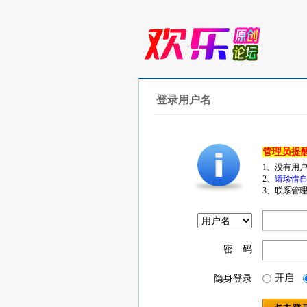
登录用户名
管理员提
1、没有用
2、
请珍惜自
3、联系管理
密 码
开启
隐身登录