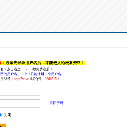
醒：
必须先登录用户名后，才能进入论坛看资料！
户名？点击右边→→→3秒免费注册！
己的用户名，一个IP只能注册一个用户名！
员68号：
acjqf7wkao
或QQ号：
9866515
！
找回密码
关闭