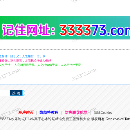
33373.com
333373.com
之相随，随于义；人之相信，信于诚
服务好大家为宗旨，才能把论坛做大做好
交交于情； 人之相拥拥于礼，人之相信信于诚，人之相伴伴于爱
33373.com
333373.com
选 页
33373.com
333373.com
程序购买
防劫持教程
防失联导航网
|
|
|
清除Cookies
555573-欢乐论坛HL49-高手心水论坛精准免费正版资料大全
版权所有 Gzip enabled
Tot