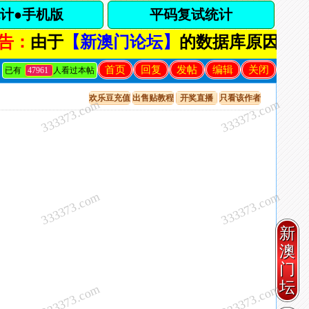
计●手机版
平码复试统计
告：
由于
【新澳门论坛】
的数据库原因导致
首页
回复
发帖
编辑
关闭
已有
47961
人看过本帖
欢乐豆充值
出售贴教程
开奖直播
只看该作者
333373.com
333373.com
333373.com
333373.com
新
澳
门
坛
333373.com
333373.com