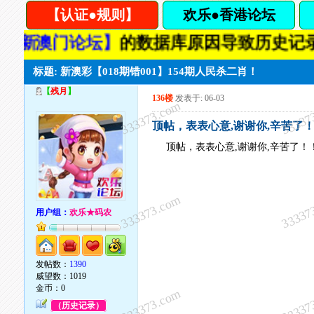
【认证●规则】
欢乐●香港论坛
【新澳门论坛】
的数据库原因导致历史记录
标题: 新澳彩【018期错001】154期人民杀二肖！
【
残月
】
136楼
发表于: 06-03
333373.com
33337
顶帖，表表心意,谢谢你,辛苦了
顶帖，表表心意,谢谢你,辛苦了！
333373.com
33337
用户组：
欢乐★码农
发帖数：
1390
威望数：1019
金币：0
333373.com
33337
（历史记录）