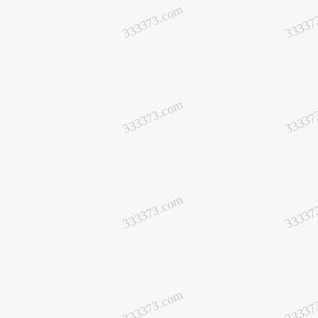
333373.com
33337
333373.com
33337
333373.com
33337
333373.com
33337