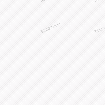
333373.com
33337