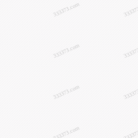
333373.com
33337
333373.com
33337
333373.com
33337
333373.com
33337