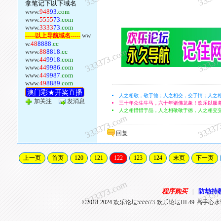
拿笔记下以下域名
www.
948
93
.com
www.
5555
73
.com
www.
3333
73
.com
ww
-----以上导航域名-----
w.
48
8888
.cc
333373.com
33337
www.
88
8818
.cc
www.
44
9918
.com
www.
44
9986
.com
www.
44
9987
.com
www.
49
8889
.com
澳门彩★开奖直播
人之相敬，敬于德；人之相交，交于情；人之
加关注
发消息
三十年众生牛马，六十年诸佛龙象！欢乐以服
人之相惜惜于品，人之相敬敬于德，人之相交
333373.com
33337
回复
上一页
首页
120
121
122
123
124
末页
下一页
333373.com
33337
程序购买
防劫持
|
©2018-2024
欢乐论坛555573-欢乐论坛HL49-高