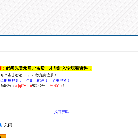
醒：
必须先登录用户名后，才能进入论坛看资料！
户名？点击右边→→→3秒免费注册！
己的用户名，一个IP只能注册一个用户名！
员68号：
acjqf7wkao
或QQ号：
9866515
！
找回密码
关闭