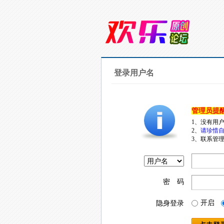
登录用户名
管理员提
1、没有用
2、
请珍惜自
3、联系管理
密 码
开启
隐身登录