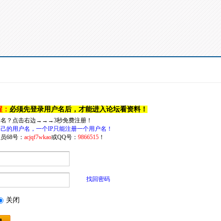
醒：
必须先登录用户名后，才能进入论坛看资料！
户名？点击右边→→→3秒免费注册！
己的用户名，一个IP只能注册一个用户名！
员68号：
acjqf7wkao
或QQ号：
9866515
！
找回密码
关闭