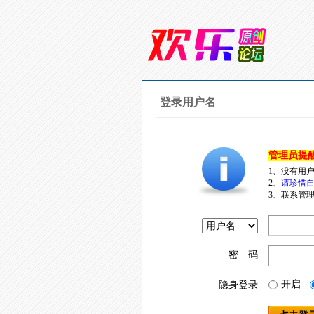
登录用户名
管理员提
1、没有用
2、
请珍惜自
3、联系管理
密 码
开启
隐身登录