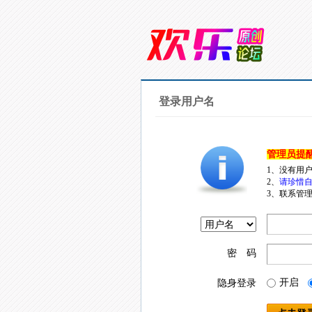
登录用户名
管理员提
1、没有用
2、
请珍惜自
3、联系管理
密 码
开启
隐身登录