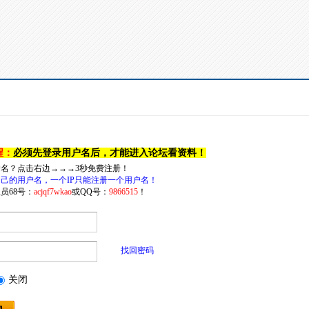
醒：
必须先登录用户名后，才能进入论坛看资料！
户名？点击右边→→→3秒免费注册！
己的用户名，一个IP只能注册一个用户名！
员68号：
acjqf7wkao
或QQ号：
9866515
！
找回密码
关闭