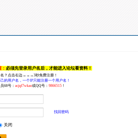
醒：
必须先登录用户名后，才能进入论坛看资料！
户名？点击右边→→→3秒免费注册！
己的用户名，一个IP只能注册一个用户名！
员68号：
acjqf7wkao
或QQ号：
9866515
！
找回密码
关闭