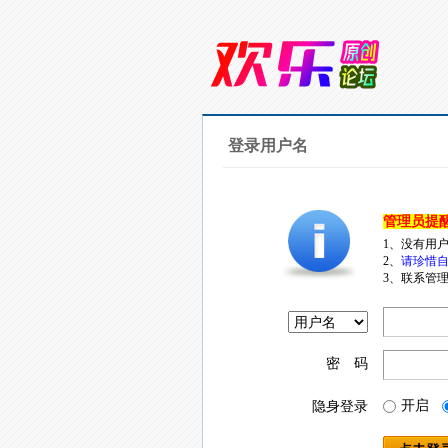
登录用户名
管理员提
1、没有用
2、
请珍惜自
3、联系管理
密 码
开启
隐身登录