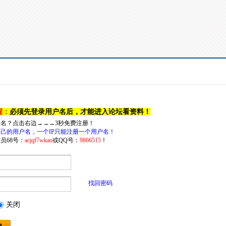
醒：
必须先登录用户名后，才能进入论坛看资料！
户名？点击右边→→→3秒免费注册！
己的用户名，一个IP只能注册一个用户名！
员68号：
acjqf7wkao
或QQ号：
9866515
！
找回密码
关闭