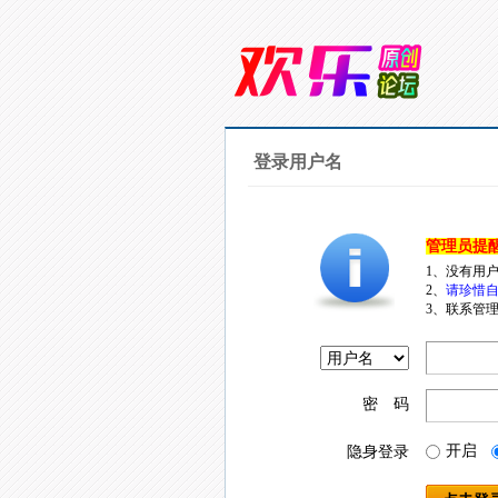
登录用户名
管理员提
1、没有用
2、
请珍惜自
3、联系管理
密 码
开启
隐身登录