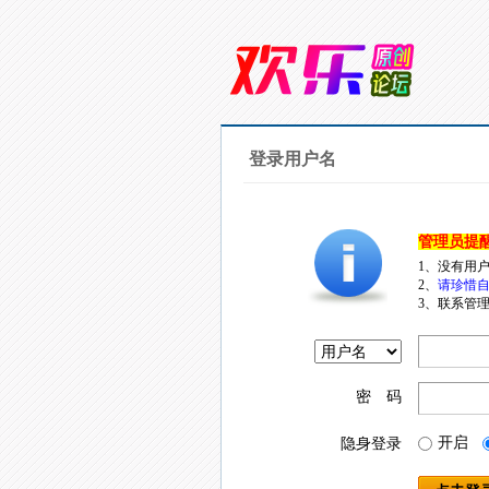
登录用户名
管理员提
1、没有用
2、
请珍惜自
3、联系管理
密 码
开启
隐身登录