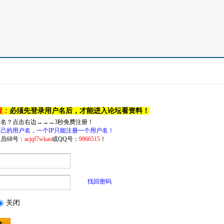
醒：
必须先登录用户名后，才能进入论坛看资料！
户名？点击右边→→→3秒免费注册！
己的用户名，一个IP只能注册一个用户名！
员68号：
acjqf7wkao
或QQ号：
9866515
！
找回密码
关闭