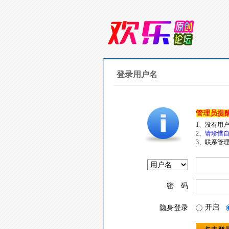
登录用户名
管理员提
1、没有用
2、
请珍惜自
3、联系管理
密 码
开启
隐身登录