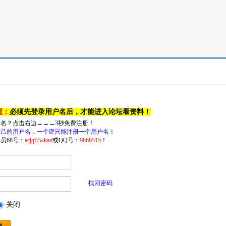
醒：
必须先登录用户名后，才能进入论坛看资料！
户名？点击右边→→→3秒免费注册！
己的用户名，一个IP只能注册一个用户名！
员68号：
acjqf7wkao
或QQ号：
9866515
！
找回密码
关闭