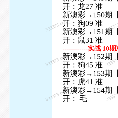
开：龙27 准
新澳彩→150期
333373.com
33337
开：狗09 准
新澳彩→151期
开：鼠31 准
------------实战 10
新澳彩→152期
333373.com
33337
开：狗45 准
新澳彩→153期
开：虎41 准
新澳彩→154期
333373.com
33337
开： 毛