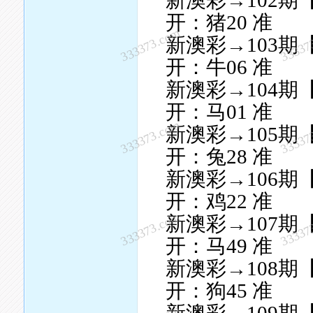
新澳彩→102期
开：猪20 准
333373.com
33337
新澳彩→103期
开：牛06 准
新澳彩→104期
开：马01 准
333373.com
33337
新澳彩→105期
开：兔28 准
新澳彩→106期
开：鸡22 准
333373.com
33337
新澳彩→107期
开：马49 准
新澳彩→108期
开：狗45 准