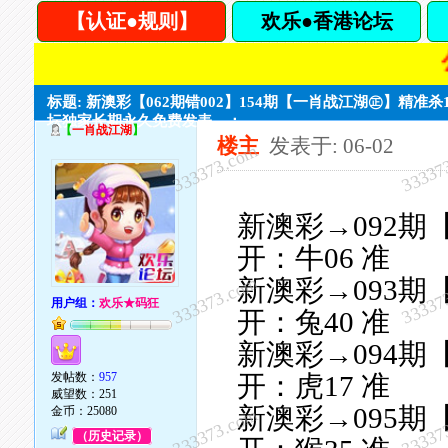
【认证●规则】
欢乐●香港论坛
公告
标题: 新澳彩【062期错002】154期【一肖战江湖㊣】精准
坛独家长期永久免费发表，；
【
一肖战江湖
】
楼主
发表于: 06-02
333373.com
33337
新澳彩→092期
开：牛06 准
333373.com
33337
新澳彩→093期
用户组：
欢乐★码狂
开：兔40 准
新澳彩→094期
发帖数：
957
开：虎17 准
威望数：251
新澳彩→095期
金币：25080
333373.com
33337
（历史记录）