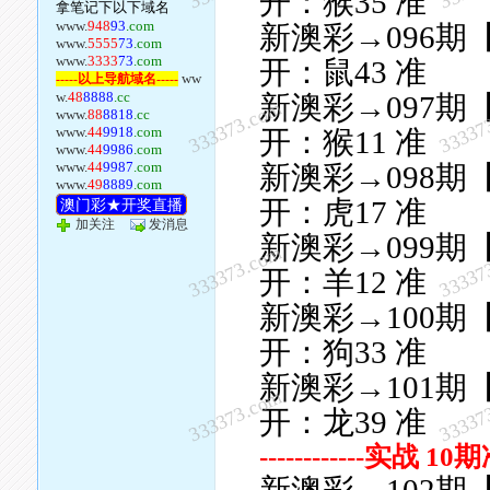
开：猴35 准
拿笔记下以下域名
www.
948
93
.com
新澳彩→096期
www.
5555
73
.com
www.
3333
73
.com
开：鼠43 准
ww
-----以上导航域名-----
w.
48
8888
.cc
新澳彩→097期
333373.com
33337
www.
88
8818
.cc
www.
44
9918
.com
开：猴11 准
www.
44
9986
.com
www.
44
9987
.com
新澳彩→098期
www.
49
8889
.com
开：虎17 准
澳门彩★开奖直播
加关注
发消息
新澳彩→099期
333373.com
33337
开：羊12 准
新澳彩→100期
开：狗33 准
新澳彩→101期
333373.com
33337
开：龙39 准
------------实战 10