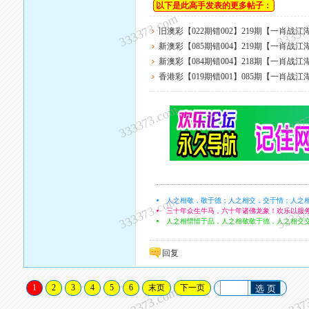
以下是此高手发表的更多帖子：
333373.com
33337
旧澳彩【022期错002】219期【一肖战
论坛独家长期永久免费发表，；
新澳彩【085期错004】219期【一肖战
论坛独家长期永久免费发表，；
新澳彩【084期错004】218期【一肖战
论坛独家长期永久免费发表，；
香港彩【019期错001】085期【一肖战
论坛独家长期永久免费发表，；
333373.com
33337
333373.com
33337
人之相敬，敬于德；人之相交，交于情；人之
三十年众生牛马，六十年诸佛龙象！欢乐以服
人之相惜惜于品，人之相敬敬于德，人之相交
回复
1
2
3
4
5
6
末页
下一页
选 页
333373.com
33337