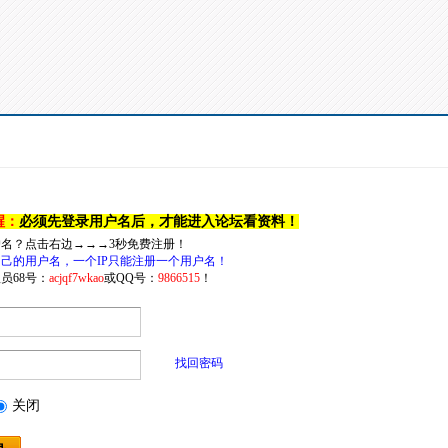
醒：
必须先登录用户名后，才能进入论坛看资料！
户名？点击右边→→→3秒免费注册！
己的用户名，一个IP只能注册一个用户名！
员68号：
acjqf7wkao
或QQ号：
9866515
！
找回密码
关闭