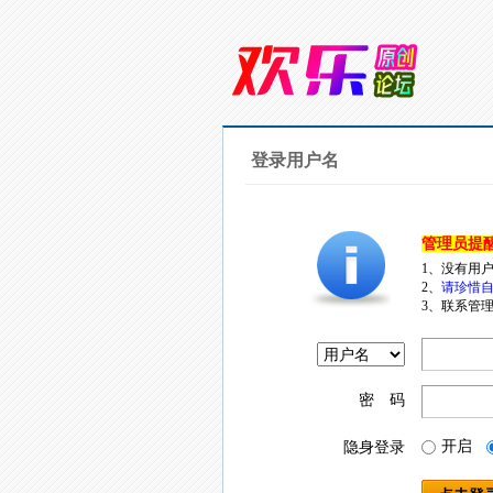
登录用户名
管理员提
1、没有用
2、
请珍惜自
3、联系管理
密 码
开启
隐身登录