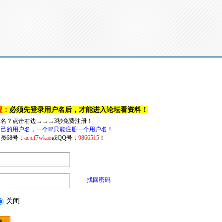
醒：
必须先登录用户名后，才能进入论坛看资料！
户名？点击右边→→→3秒免费注册！
己的用户名，一个IP只能注册一个用户名！
员68号：
acjqf7wkao
或QQ号：
9866515
！
找回密码
关闭