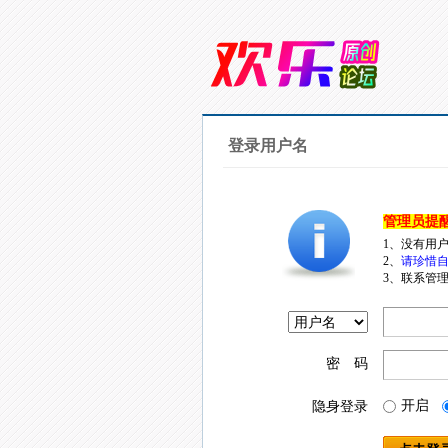
登录用户名
管理员提
1、没有用
2、
请珍惜自
3、联系管理
密 码
开启
隐身登录